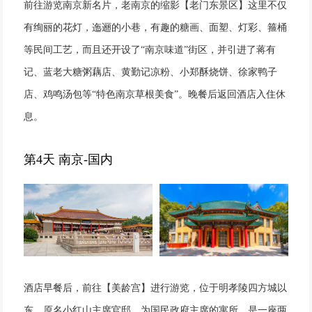
前往游览南京新名片，老南京的缩影【老门东景区】这里不仅
有绚丽的花灯，迤逦的小巷，有趣的糖画、面塑、灯彩、箍桶
等民间工艺，而且还开设了“南京味道”街区，并引进了蒋有
记、蓝老大糖粥藕店、黄勤记凉粉、小郑酥烧饼、徐家鸭子
店、鸡鸣汤包等“特色南京草根美食”。晚餐后返回酒店入住休
息。
第4天 南京-国内
酒店早餐后，前往【美龄宫】进行游览，位于明孝陵四方城以
东，原名小红山主席官邸，为国民政府主席的寓所，是一座两