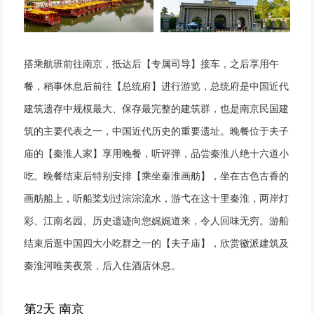
搭乘航班前往南京，抵达后【专属司导】接车，之后享用午
餐，稍事休息后前往【总统府】进行游览，总统府是中国近代
建筑遗存中规模最大、保存最完整的建筑群，也是南京民国建
筑的主要代表之一，中国近代历史的重要遗址。晚餐位于夫子
庙的【秦淮人家】享用晚餐，听评弹，品尝秦淮八绝十六道小
吃。晚餐结束后特别安排【乘坐秦淮画舫】，坐在古色古香的
画舫船上，听船桨划过淙淙流水，游弋在这十里秦淮，两岸灯
彩、江南名园、历史遗迹向您娓娓道来，令人回味无穷。游船
结束后逛中国四大小吃群之一的【夫子庙】，欣赏徽派建筑及
秦淮河唯美夜景，后入住酒店休息。
第2天 南京