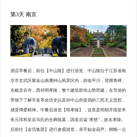
第3天 南京
酒店早餐后，前往【中山陵】进行游览，中山陵位于江苏省南
京市玄武区紫金山南麓钟山风景区内，前临平川，背拥青嶂，
东毗灵谷寺，西邻明孝陵，整个建筑群依山势而建，在导游的
带领下了解辛亥革命历史以及孙中山所提倡的三民主义思想，
感受博爱精神。午餐后游览【明孝陵】，这里是明朝开国皇帝
朱元璋和皇后马氏的合葬陵墓，因皇后谥“孝慈”，故名孝陵。
后前往【金箔集团】进行参观游览，亲手贴金葫芦。稍晚一点