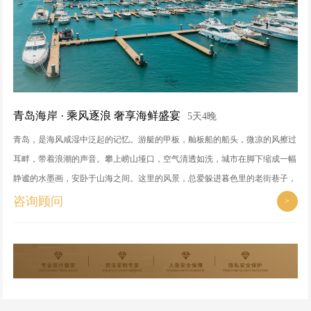
青岛海岸 · 乘风逐浪 奢享海鲜盛宴
5天4晚
青岛，是海风咸湿中泛起的记忆。游艇的甲板，舢板船的船头，微凉的风擦过
耳畔，带着浪潮的声音。攀上崂山垭口，空气清透如洗，城市在脚下缩成一幅
静谧的水墨画，安卧于山海之间。这里的风景，总爱躲进暮色里的老街巷子，
消失在晨雾笼罩的海面，或凝固在风雨将至的天际线，那种从容又鲜活的美，
咨询顾问
>
仿佛随时可以带走，却又始终抓不住。