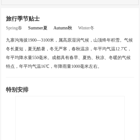
旅行季节贴士
Spring春
Summer夏
Autumn秋
Winter冬
九寨沟海拔1900—3100米，属高原湿润气候，山顶终年积雪。气候
冬长夏短，夏无酷暑，冬无严寒，春秋温凉，年平均气温12.7℃，
年平均降水量550毫米。成都具有春早、夏热、秋凉、冬暖的气候
特点，年平均气温16℃，年降雨量1000毫米左右。
特别安排