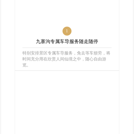
1
九寨沟专属车导服务随走随停
特别安排景区专属车导服务，免去等车烦劳，将
时间充分用在欣赏人间仙境之中，随心自由游
览。