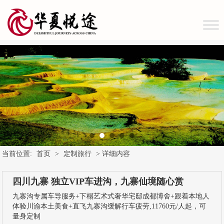
当前位置:
首页
>
定制旅行
> 详细内容
四川九寨 独立VIP车进沟，九寨仙境随心赏
九寨沟专属车导服务+下榻艺术式奢华宅邸成都博舍+跟着本地人
体验川渝本土美食+直飞九寨沟缓解行车疲劳,11760元/人起，可
量身定制