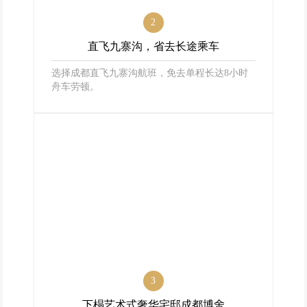
2
直飞九寨沟，省去长途乘车
选择成都直飞九寨沟航班，免去单程长达8小时
舟车劳顿。
3
下榻艺术式奢华宅邸成都博舍