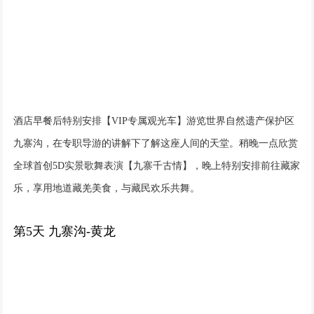
酒店早餐后特别安排【VIP专属观光车】游览世界自然遗产保护区
九寨沟，在专职导游的讲解下了解这座人间的天堂。稍晚一点欣赏
全球首创5D实景歌舞表演【九寨千古情】，晚上特别安排前往藏家
乐，享用地道藏羌美食，与藏民欢乐共舞。
第5天 九寨沟-黄龙