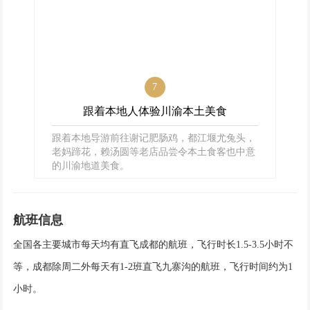
7
跟着本地人体验川渝本土美食
跟着本地导游前往谢记肥肠鸡，都江堰尤兔头，
老妈蹄花，赖汤圆等老店品尝令本土食客也中意
的川渝地道美食。
航班信息
全国各主要城市每天均有直飞成都的航班，飞行时长1.5-3.5小时不
等，成都除周二外每天有1-2班直飞九寨沟的航班，飞行时间约为1
小时。