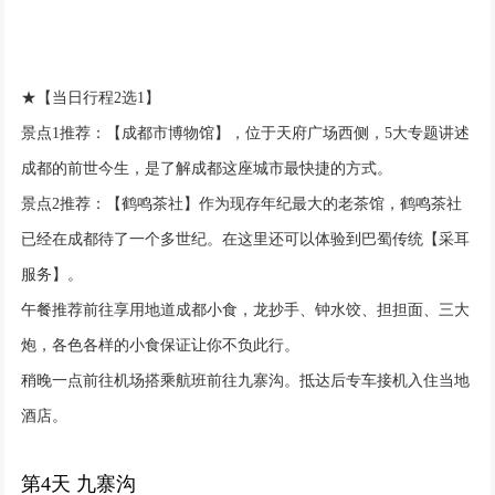
★【当日行程2选1】
景点1推荐：【成都市博物馆】，位于天府广场西侧，5大专题讲述
成都的前世今生，是了解成都这座城市最快捷的方式。
景点2推荐：【鹤鸣茶社】作为现存年纪最大的老茶馆，鹤鸣茶社
已经在成都待了一个多世纪。在这里还可以体验到巴蜀传统【采耳
服务】。
午餐推荐前往享用地道成都小食，龙抄手、钟水饺、担担面、三大
炮，各色各样的小食保证让你不负此行。
稍晚一点前往机场搭乘航班前往九寨沟。抵达后专车接机入住当地
酒店。
第4天 九寨沟