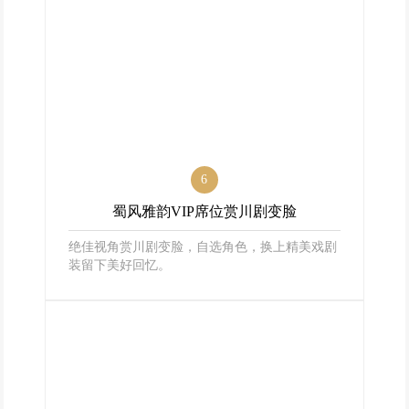
6
蜀风雅韵VIP席位赏川剧变脸
绝佳视角赏川剧变脸，自选角色，换上精美戏剧
装留下美好回忆。