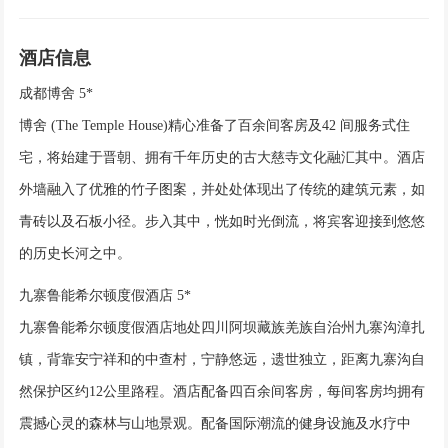
酒店信息
成都博舍 5*
博舍 (The Temple House)精心准备了百余间客房及42 间服务式住
宅，将始建于晋朝、拥有千年历史的古大慈寺文化融汇其中。酒店
外墙融入了优雅的竹子图案，并处处体现出了传统的建筑元素，如
青砖以及石板小径。步入其中，恍如时光倒流，将宾客迎接到悠悠
的历史长河之中。
九寨鲁能希尔顿度假酒店 5*
九寨鲁能希尔顿度假酒店地处四川阿坝藏族羌族自治州九寨沟漳扎
镇，背靠安宁祥和的中查村，宁静悠远，遗世独立，距离九寨沟自
然保护区约12公里路程。酒店配备四百余间客房，每间客房均拥有
震撼心灵的森林与山地景观。配备国际潮流的健身设施及水疗中