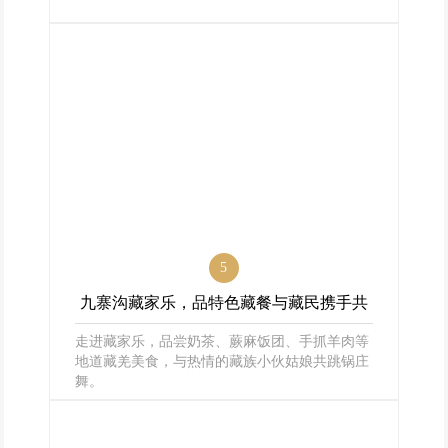
5
九寨沟藏家乐，品特色藏餐与藏民携手共
走进藏家乐，品尝奶茶、蕨麻饭团、手抓羊肉等
舞
地道藏羌美食，与热情的藏族小伙姑娘共跳锅庄
舞。