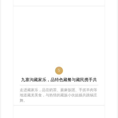
5
九寨沟藏家乐，品特色藏餐与藏民携手共
走进藏家乐，品尝奶茶、蕨麻饭团、手抓羊肉等
舞
地道藏羌美食，与热情的藏族小伙姑娘共跳锅庄
舞。