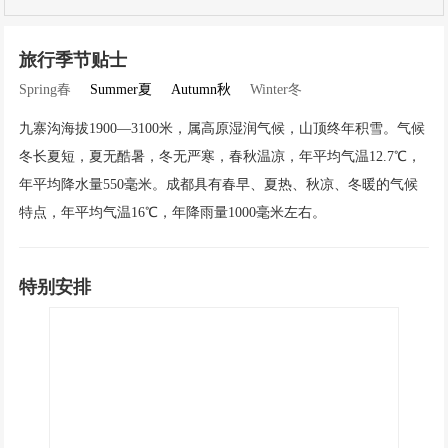
旅行季节贴士
Spring春
Summer夏
Autumn秋
Winter冬
九寨沟海拔1900—3100米，属高原湿润气候，山顶终年积雪。气候
冬长夏短，夏无酷暑，冬无严寒，春秋温凉，年平均气温12.7℃，
年平均降水量550毫米。成都具有春早、夏热、秋凉、冬暖的气候
特点，年平均气温16℃，年降雨量1000毫米左右。
特别安排