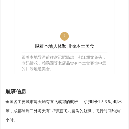
7
跟着本地人体验川渝本土美食
跟着本地导游前往谢记肥肠鸡，都江堰尤兔头，
老妈蹄花，赖汤圆等老店品尝令本土食客也中意
的川渝地道美食。
航班信息
全国各主要城市每天均有直飞成都的航班，飞行时长1.5-3.5小时不
等，成都除周二外每天有1-2班直飞九寨沟的航班，飞行时间约为1
小时。