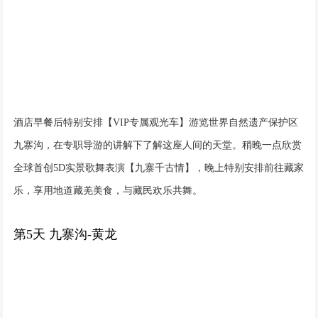
酒店早餐后特别安排【VIP专属观光车】游览世界自然遗产保护区
九寨沟，在专职导游的讲解下了解这座人间的天堂。稍晚一点欣赏
全球首创5D实景歌舞表演【九寨千古情】，晚上特别安排前往藏家
乐，享用地道藏羌美食，与藏民欢乐共舞。
第5天 九寨沟-黄龙