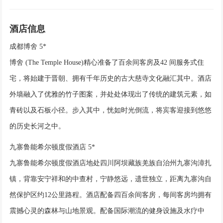
酒店信息
成都博舍 5*
博舍 (The Temple House)精心准备了百余间客房及42 间服务式住
宅，将始建于晋朝、拥有千年历史的古大慈寺文化融汇其中。酒店
外墙融入了优雅的竹子图案，并处处体现出了传统的建筑元素，如
青砖以及石板小径。步入其中，恍如时光倒流，将宾客迎接到悠悠
的历史长河之中。
九寨鲁能希尔顿度假酒店 5*
九寨鲁能希尔顿度假酒店地处四川阿坝藏族羌族自治州九寨沟漳扎
镇，背靠安宁祥和的中查村，宁静悠远，遗世独立，距离九寨沟自
然保护区约12公里路程。酒店配备四百余间客房，每间客房均拥有
震撼心灵的森林与山地景观。配备国际潮流的健身设施及水疗中