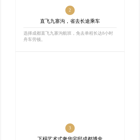
2
直飞九寨沟，省去长途乘车
选择成都直飞九寨沟航班，免去单程长达8小时
舟车劳顿。
3
下榻艺术式奢华宅邸成都博舍