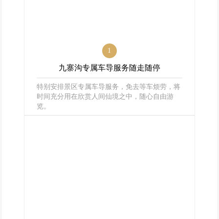
1
九寨沟专属车导服务随走随停
特别安排景区专属车导服务，免去等车烦劳，将
时间充分用在欣赏人间仙境之中，随心自由游
览。