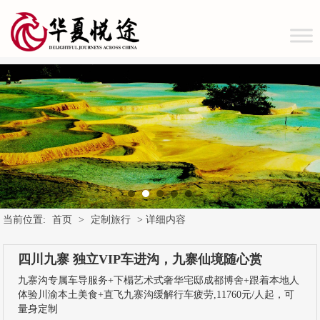
当前位置:
首页
>
定制旅行
> 详细内容
四川九寨 独立VIP车进沟，九寨仙境随心赏
九寨沟专属车导服务+下榻艺术式奢华宅邸成都博舍+跟着本地人
体验川渝本土美食+直飞九寨沟缓解行车疲劳,11760元/人起，可
量身定制