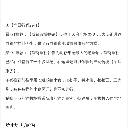
★【当日行程2选1】
景点1推荐：【成都市博物馆】，位于天府广场西侧，5大专题讲述
成都的前世今生，是了解成都这座城市最快捷的方式。
景点2推荐：【鹤鸣茶社】作为现存年纪最大的老茶馆，鹤鸣茶社
已经在成都待了一个多世纪。在这里还可以体验到巴蜀传统【采耳
服务】。
午餐推荐前往享用地道成都小食，龙抄手、钟水饺、担担面、三大
炮，各色各样的小食保证让你不负此行。
稍晚一点前往机场搭乘航班前往九寨沟。抵达后专车接机入住当地
酒店。
第4天 九寨沟