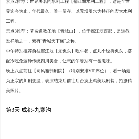
景点2推荐：世界著名的水利工程【都江堰水利工程】，这是全世
界迄今为止，年代最久、唯一留存、以无坝引水为特征的宏大水利
工程。
景点3推荐：著名道教圣地【青城山】，位于都江堰西部，是道教
发祥地之一，素有“青城天下幽”之称。
中午特别推荐前往都江堰【尤兔头】吃午餐，点几个经典兔头，搭
配冷吃兔这种传统四川美食，让您的午餐别有一番滋味。
晚上八点前往【蜀风雅韵剧院】（特别安排VIP席位），看一场最
为正宗的川剧变脸，表演结束后前往后台换上精美戏剧装，拍摄精
美照片。
第3天 成都-九寨沟