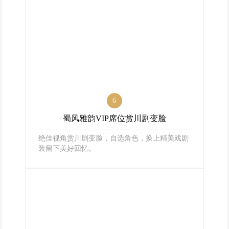
6
蜀风雅韵VIP席位赏川剧变脸
绝佳视角赏川剧变脸，自选角色，换上精美戏剧
装留下美好回忆。